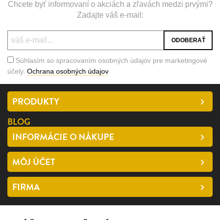
Chcete byť informovaní o akciách a zľavách medzi prvými?
Zadajte váš e-mail:
Súhlasím so spracovaním osobných údajov pre marketingové
účely.
Ochrana osobných údajov
PRODUKTY
BLOG
INFORMÁCIE O NÁKUPE
MÔJ ÚČET
FIRMA
SLEDUJTE NÁS