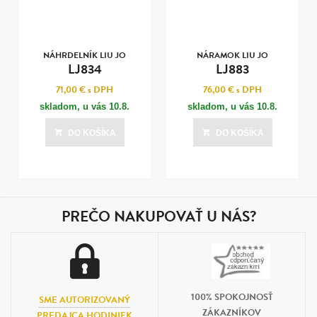
NÁHRDELNÍK LIU JO
NÁRAMOK LIU JO
LJ834
LJ883
71,00 €
s DPH
76,00 €
s DPH
skladom, u vás
10.8.
skladom, u vás
10.8.
DO KOŠÍKA
DO KOŠÍKA
PREČO NAKUPOVAŤ U NÁS?
100% SPOKOJNOSŤ
SME AUTORIZOVANÝ
ZÁKAZNÍKOV
PREDAJCA HODINIEK