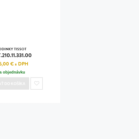
n
tilá oceľ, silikón,
perla
vodná perla
tilá oceľ, silikón,
ODINKY TISSOT
.210.11.331.00
5,00 €
s DPH
a objednávku
lá oceľ
AŤ
DO KOŠÍKA
ilá oceľ
tilá oceľ
lá oceľ
ceľ / koža
eľ