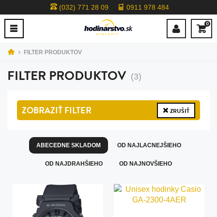
(032) 771 28 09
0911 978 484
0
FILTER PRODUKTOV
FILTER PRODUKTOV
(3)
ZOBRAZIŤ
FILTER
ZRUŠIŤ
ABECEDNE SKLADOM
OD NAJLACNEJŠIEHO
OD NAJDRAHŠIEHO
OD NAJNOVŠIEHO