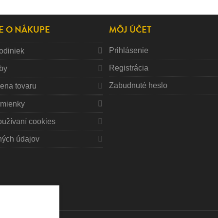
E O NÁKUPE
MÔJ ÚČET
Prihlásenie
odiniek
Registrácia
tby
Zabudnuté heslo
mena tovaru
mienky
oužívaní cookies
ných údajov