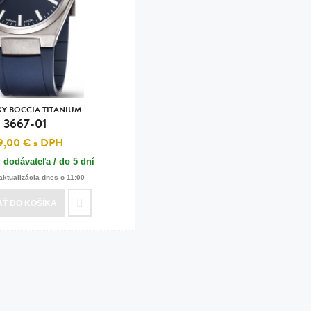
n
tilá oceľ, silikón,
perla
vodná perla
tilá oceľ, silikón,
Y BOCCIA TITANIUM
3667-01
9,00 €
s DPH
 dodávateľa / do 5 dní
lá oceľ
aktualizácia dnes o 11:00
ilá oceľ
AŤ
DO KOŠÍKA
tilá oceľ
lá oceľ
ceľ / koža
eľ