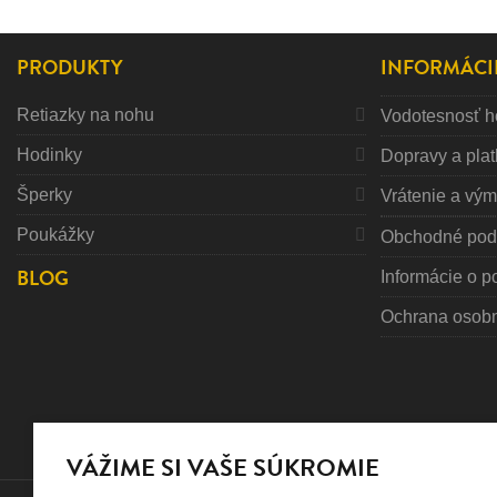
PRODUKTY
INFORMÁCI
Retiazky na nohu
Vodotesnosť h
Hodinky
Dopravy a pla
Šperky
Vrátenie a vý
Poukážky
Obchodné pod
BLOG
Informácie o p
Ochrana osob
VÁŽIME SI VAŠE SÚKROMIE