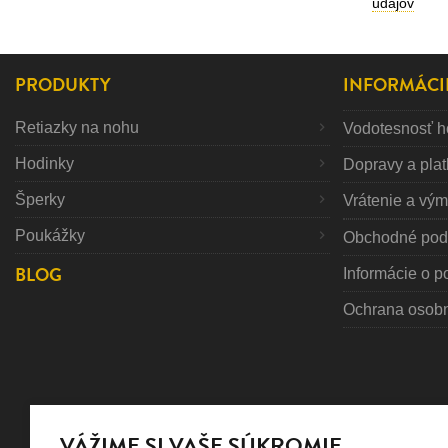
údajov
PRODUKTY
INFORMÁCI
Retiazky na nohu
Vodotesnosť h
Hodinky
Dopravy a pla
Šperky
Vrátenie a vý
Poukážky
Obchodné pod
BLOG
Informácie o p
Ochrana osob
VÁŽIME SI VAŠE SÚKROMIE