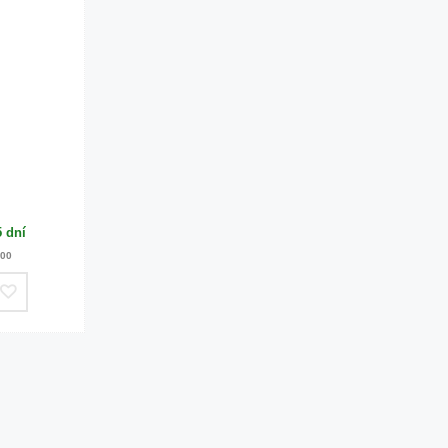
5 dní
:00