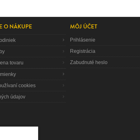
E O NÁKUPE
MÔJ ÚČET
Prihlásenie
odiniek
Registrácia
tby
Zabudnuté heslo
mena tovaru
mienky
oužívaní cookies
ných údajov