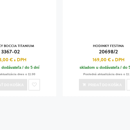
n
tilá oceľ, silikón,
perla
vodná perla
tilá oceľ, silikón,
Y BOCCIA TITANIUM
HODINKY FESTINA
3367-02
20698/2
8,00 €
s DPH
169,00 €
s DPH
 dodávateľa / do 5 dní
skladom u dodávateľa / do 
lá oceľ
aktualizácia dnes o 11:00
Posledná aktualizácia dnes o 11
ilá oceľ
AŤ
DO KOŠÍKA
PRIDAŤ
DO KOŠÍKA
tilá oceľ
lá oceľ
ceľ / koža
eľ