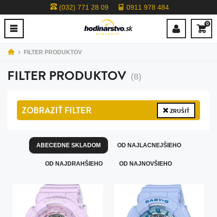
(032) 771 28 09
0911 978 484
0
FILTER PRODUKTOV
FILTER PRODUKTOV
(8)
ZOBRAZIŤ
FILTER
ZRUŠIŤ
ABECEDNE SKLADOM
OD NAJLACNEJŠIEHO
OD NAJDRAHŠIEHO
OD NAJNOVŠIEHO