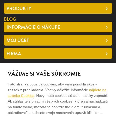
PRODUKTY
BLOG
INFORMÁCIE O NÁKUPE
MÔJ ÚČET
FIRMA
SLEDUJTE NÁS
VÁŽIME SI VAŠE SÚKROMIE
facebook
Táto stránka používa cookies, aby vám ponúkla skvelý
instagram
zážitok z prehliadania. Všetky dôležité informácie
nájdete na
stránke Cookies
. Nevyhnuté cookies sú automaticky zapnuté.
Ak súhlasíte s prijatím všetkých cookies, ktoré sa nachádzajú
Sme rodinná firma a zameriavame sa na predaj hodiniek a
na tomto webe, môžete to potvrdiť tlačidlom “Súhlasím a
šperkov od roku 1994.
pokračovať", ak chcete svoje nastavenia upraviť kliknite na