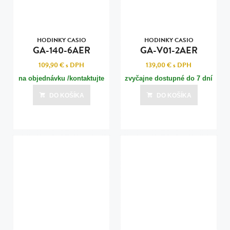
HODINKY CASIO
HODINKY CASIO
GA-140-6AER
GA-V01-2AER
109,90 €
s DPH
139,00 €
s DPH
na objednávku /kontaktujte
zvyčajne dostupné do 7 dní
nás pre termín dodania/
DO KOŠÍKA
DO KOŠÍKA