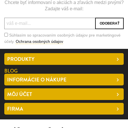
Chcete byť informovaní o akciách a zľavách medzi prvými?
Zadajte váš e-mail:
Súhlasím so spracovaním osobných údajov pre marketingové
účely.
Ochrana osobných údajov
PRODUKTY
BLOG
INFORMÁCIE O NÁKUPE
MÔJ ÚČET
FIRMA
SLEDUJTE NÁS