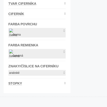
TVAR CIFERNÍKA
Bižutéria
Koža
CIFERNÍK
FARBA POVRCHU
čierna
FARBA REMIENKA
červená
ZNAKY/ČÍSLICE NA CIFERNÍKU
arabské
STOPKY