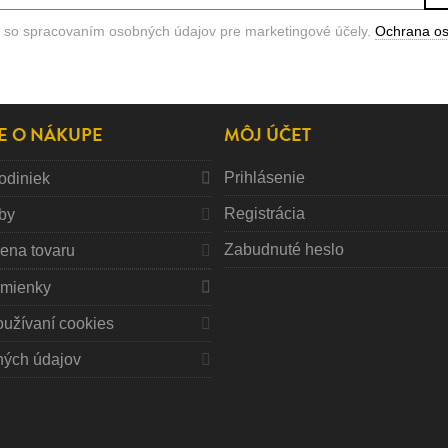
 so spracovaním osobných údajov pre marketingové účely.
Ochrana o
E O NÁKUPE
MÔJ ÚČET
Prihlásenie
odiniek
Registrácia
tby
Zabudnuté heslo
mena tovaru
mienky
oužívaní cookies
ných údajov