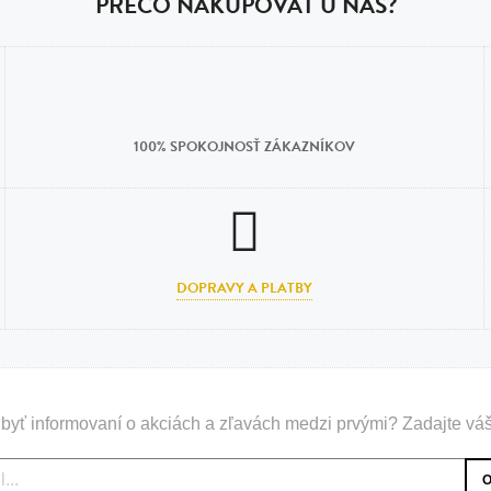
PREČO NAKUPOVAŤ U NÁS?
100% SPOKOJNOSŤ ZÁKAZNÍKOV
DOPRAVY A PLATBY
byť informovaní o akciách a zľavách medzi prvými? Zadajte váš