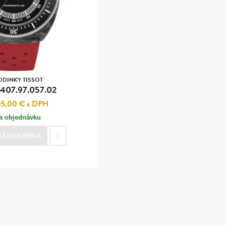
n
tilá oceľ, silikón,
perla
vodná perla
tilá oceľ, silikón,
ODINKY TISSOT
.407.97.057.02
05,00 €
s DPH
a objednávku
lá oceľ
AŤ
DO KOŠÍKA
ilá oceľ
tilá oceľ
lá oceľ
ceľ / koža
eľ