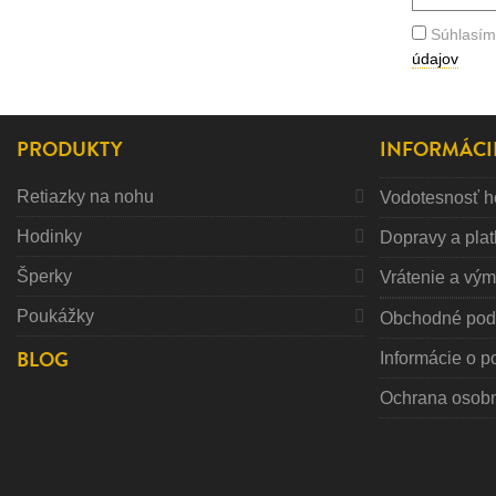
Súhlasím
údajov
PRODUKTY
INFORMÁCI
Retiazky na nohu
Vodotesnosť h
Hodinky
Dopravy a pla
Šperky
Vrátenie a vý
Poukážky
Obchodné pod
BLOG
Informácie o p
Ochrana osob