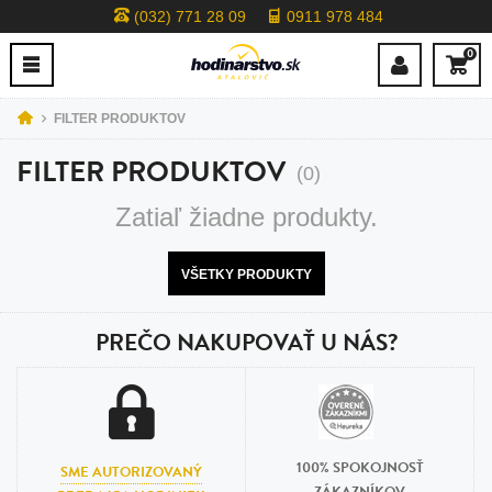
(032) 771 28 09
0911 978 484
0
FILTER PRODUKTOV
FILTER PRODUKTOV
(0)
Zatiaľ žiadne produkty.
VŠETKY PRODUKTY
PREČO NAKUPOVAŤ U NÁS?
100% SPOKOJNOSŤ
SME AUTORIZOVANÝ