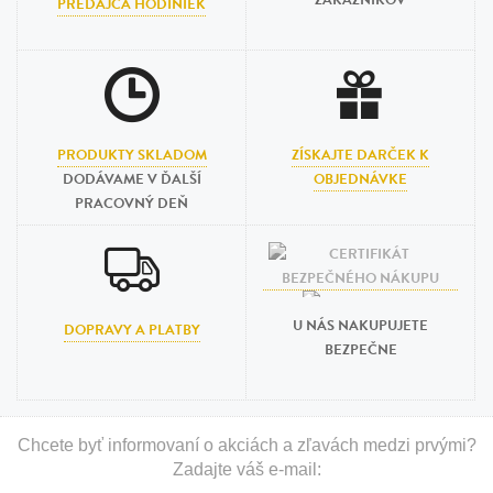
ZÁKAZNÍKOV
PREDAJCA HODINIEK
PRODUKTY SKLADOM
ZÍSKAJTE DARČEK K
DODÁVAME V ĎALŠÍ
OBJEDNÁVKE
PRACOVNÝ DEŇ
U NÁS NAKUPUJETE
DOPRAVY A PLATBY
BEZPEČNE
Chcete byť informovaní o akciách a zľavách medzi prvými?
Zadajte váš e-mail: