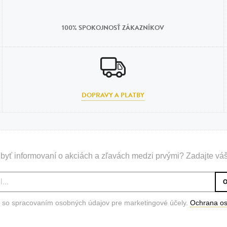
n
tilá oceľ, silikón,
100% SPOKOJNOSŤ ZÁKAZNÍKOV
perla
vodná perla
tilá oceľ, silikón,
DOPRAVY A PLATBY
lá oceľ
ilá oceľ
byť informovaní o akciách a zľavách medzi prvými? Zadajte váš
tilá oceľ
lá oceľ
ceľ / koža
 so spracovaním osobných údajov pre marketingové účely.
Ochrana o
eľ