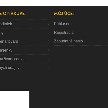
E O NÁKUPE
MÔJ ÚČET
Prihlásenie
odiniek
Registrácia
tby
Zabudnuté heslo
mena tovaru
mienky
oužívaní cookies
ných údajov