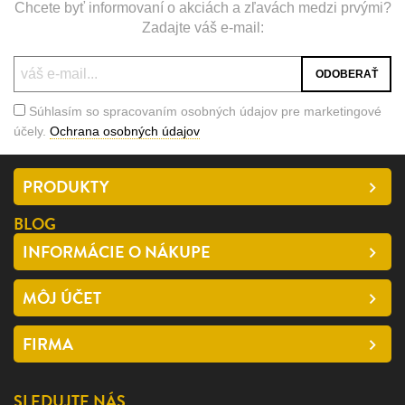
Chcete byť informovaní o akciách a zľavách medzi prvými?
Zadajte váš e-mail:
Súhlasím so spracovaním osobných údajov pre marketingové
účely.
Ochrana osobných údajov
PRODUKTY
BLOG
INFORMÁCIE O NÁKUPE
MÔJ ÚČET
FIRMA
SLEDUJTE NÁS