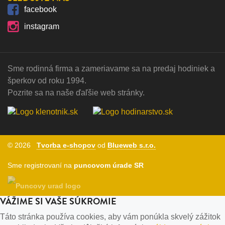
facebook
instagram
Sme rodinná firma a zameriavame sa na predaj hodiniek a
šperkov od roku 1994.
Pozrite sa na naše ďaľšie web stránky.
© 2026
Tvorba e-shopov
od
Blueweb s.r.o.
Sme registrovaní na
puncovom úrade SR
VÁŽIME SI VAŠE SÚKROMIE
Táto stránka používa cookies, aby vám ponúkla skvelý zážitok