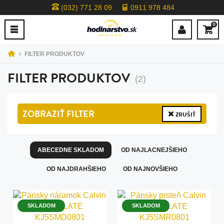
(032) 771 28 09
0911 978 484
0
FILTER PRODUKTOV
FILTER PRODUKTOV
(2)
ZOBRAZIŤ
FILTER
ZRUŠIŤ
ABECEDNE SKLADOM
OD NAJLACNEJŠIEHO
OD NAJDRAHŠIEHO
OD NAJNOVŠIEHO
SKLADOM
SKLADOM