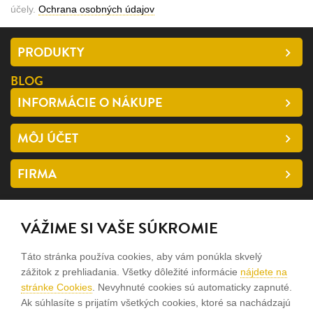
účely.
Ochrana osobných údajov
PRODUKTY
BLOG
INFORMÁCIE O NÁKUPE
MÔJ ÚČET
FIRMA
SLEDUJTE NÁS
VÁŽIME SI VAŠE SÚKROMIE
facebook
Táto stránka používa cookies, aby vám ponúkla skvelý
instagram
zážitok z prehliadania. Všetky dôležité informácie
nájdete na
stránke Cookies
. Nevyhnuté cookies sú automaticky zapnuté.
Ak súhlasíte s prijatím všetkých cookies, ktoré sa nachádzajú