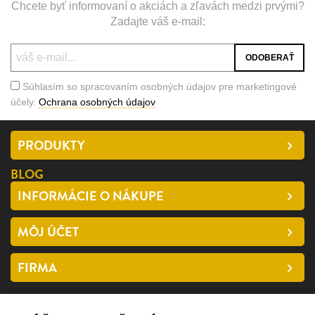
Chcete byť informovaní o akciách a zľavách medzi prvými?
Zadajte váš e-mail:
Súhlasím so spracovaním osobných údajov pre marketingové
účely.
Ochrana osobných údajov
PRODUKTY
BLOG
INFORMÁCIE O NÁKUPE
MÔJ ÚČET
FIRMA
SLEDUJTE NÁS