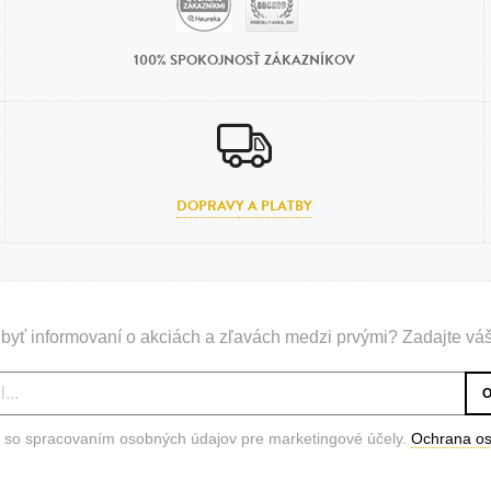
n
tilá oceľ, silikón,
100% SPOKOJNOSŤ ZÁKAZNÍKOV
perla
vodná perla
tilá oceľ, silikón,
DOPRAVY A PLATBY
lá oceľ
ilá oceľ
byť informovaní o akciách a zľavách medzi prvými? Zadajte váš
tilá oceľ
lá oceľ
ceľ / koža
 so spracovaním osobných údajov pre marketingové účely.
Ochrana o
eľ