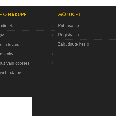
E O NÁKUPE
MÔJ ÚČET
Prihlásenie
odiniek
Registrácia
tby
Zabudnuté heslo
mena tovaru
mienky
oužívaní cookies
ných údajov