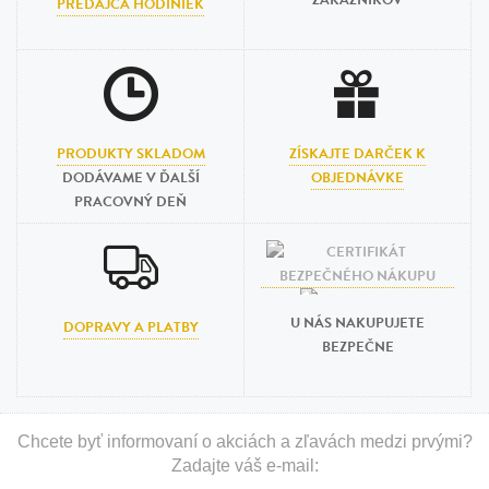
ZÁKAZNÍKOV
PREDAJCA HODINIEK
PRODUKTY SKLADOM
ZÍSKAJTE DARČEK K
DODÁVAME V ĎALŠÍ
OBJEDNÁVKE
PRACOVNÝ DEŇ
U NÁS NAKUPUJETE
DOPRAVY A PLATBY
BEZPEČNE
Chcete byť informovaní o akciách a zľavách medzi prvými?
Zadajte váš e-mail: