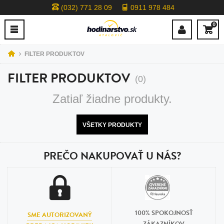
(032) 771 28 09
0911 978 484
0
FILTER PRODUKTOV
FILTER PRODUKTOV
(0)
Zatiaľ žiadne produkty.
VŠETKY PRODUKTY
PREČO NAKUPOVAŤ U NÁS?
100% SPOKOJNOSŤ
SME AUTORIZOVANÝ