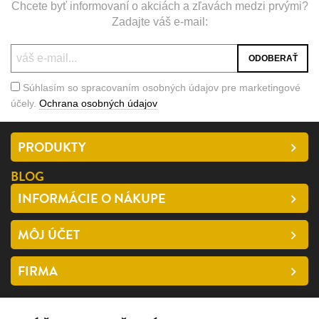
Chcete byť informovaní o akciách a zľavách medzi prvými?
Zadajte váš e-mail:
Súhlasím so spracovaním osobných údajov pre marketingové
účely.
Ochrana osobných údajov
PRODUKTY
BLOG
INFORMÁCIE O NÁKUPE
MÔJ ÚČET
FIRMA
SLEDUJTE NÁS