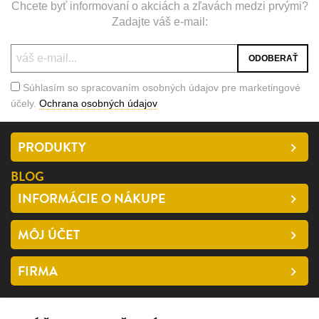
Chcete byť informovaní o akciách a zľavách medzi prvými?
Zadajte váš e-mail:
Súhlasím so spracovaním osobných údajov pre marketingové
účely.
Ochrana osobných údajov
PRODUKTY
BLOG
INFORMÁCIE O NÁKUPE
MÔJ ÚČET
FIRMA
SLEDUJTE NÁS