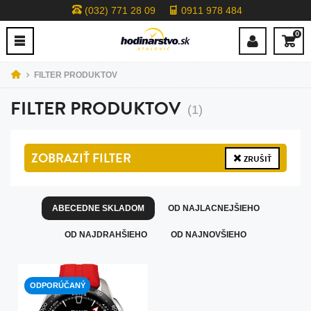
(032) 771 28 09
0911 978 484
0
FILTER PRODUKTOV
FILTER PRODUKTOV
(1)
ZOBRAZIŤ
FILTER
ZRUŠIŤ
ABECEDNE SKLADOM
OD NAJLACNEJŠIEHO
OD NAJDRAHŠIEHO
OD NAJNOVŠIEHO
ODPORÚČANÝ