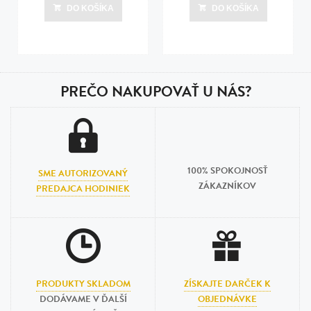
dní
dní
DO KOŠÍKA
DO KOŠÍKA
Posledná aktualizácia dnes o 07:00
Posledná aktualizácia dnes o 07:00
PREČO NAKUPOVAŤ U NÁS?
100% SPOKOJNOSŤ
SME AUTORIZOVANÝ
ZÁKAZNÍKOV
PREDAJCA HODINIEK
PRODUKTY SKLADOM
ZÍSKAJTE DARČEK K
DODÁVAME V ĎALŠÍ
OBJEDNÁVKE