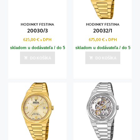
HODINKY FESTINA
HODINKY FESTINA
20030/3
20032/1
625,00 €
s DPH
675,00 €
s DPH
skladom u dodávateľa / do 5
skladom u dodávateľa / do 5
dní
dní
DO KOŠÍKA
DO KOŠÍKA
Posledná aktualizácia dnes o 07:00
Posledná aktualizácia dnes o 07:00