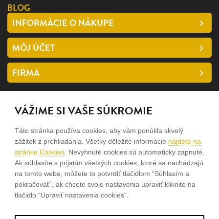
BLOG
INFORMÁCIE O NÁKUPE
MÔJ ÚČET
FIRMA
SLEDUJTE NÁS
VÁŽIME SI VAŠE SÚKROMIE
facebook
Táto stránka používa cookies, aby vám ponúkla skvelý
instagram
zážitok z prehliadania. Všetky dôležité informácie
nájdete na
stránke Cookies
. Nevyhnuté cookies sú automaticky zapnuté.
Ak súhlasíte s prijatím všetkých cookies, ktoré sa nachádzajú
Sme rodinná firma a zameriavame sa na predaj hodiniek a
na tomto webe, môžete to potvrdiť tlačidlom “Súhlasím a
šperkov od roku 1994.
pokračovať", ak chcete svoje nastavenia upraviť kliknite na
tlačidlo “Upraviť nastavenia cookies".
Pozrite sa na naše ďaľšie web stránky.