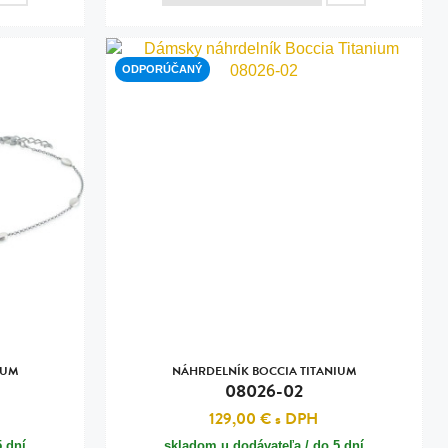
ODPORÚČANÝ
IUM
NÁHRDELNÍK BOCCIA TITANIUM
08026-02
129,00 €
s DPH
5 dní
skladom u dodávateľa / do 5 dní