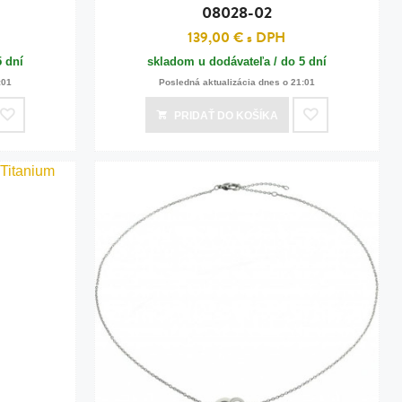
08028-02
139,00 €
s DPH
5 dní
skladom u dodávateľa / do 5 dní
:01
Posledná aktualizácia dnes o 21:01
PRIDAŤ
DO KOŠÍKA