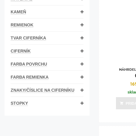
Bižutéria
KAMEŇ
Koža
REMIENOK
TVAR CIFERNÍKA
CIFERNÍK
FARBA POVRCHU
NÁHRDEL
FARBA REMIENKA
16
ZNAKY/ČÍSLICE NA CIFERNÍKU
skl
STOPKY
PRID