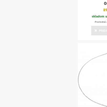
0
8
skladom u
Posledná 
PRID