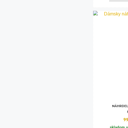
NÁHRDEL
9
skladom u