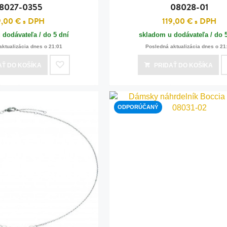
8027-0355
08028-01
9,00 €
s DPH
119,00 €
s DPH
 dodávateľa / do 5 dní
skladom u dodávateľa / do 
aktualizácia dnes o 21:01
Posledná aktualizácia dnes o 21
AŤ
DO KOŠÍKA
PRIDAŤ
DO KOŠÍKA
ODPORÚČANÝ