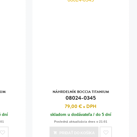
IUM
NÁHRDELNÍK BOCCIA TITANIUM
08024-0345
79,00 €
s DPH
5 dní
skladom u dodávateľa / do 5 dní
:01
Posledná aktualizácia dnes o 21:01
PRIDAŤ
DO KOŠÍKA