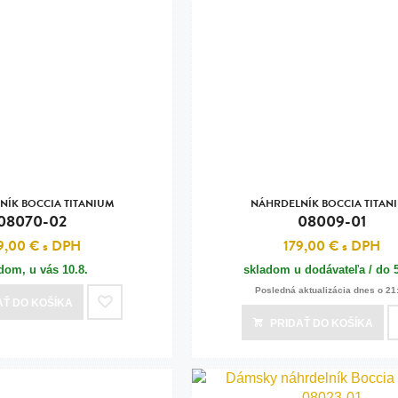
NÍK BOCCIA TITANIUM
NÁHRDELNÍK BOCCIA TITAN
08070-02
08009-01
9,00 €
s DPH
179,00 €
s DPH
adom, u vás
10.8.
skladom u dodávateľa / do 
Posledná aktualizácia dnes o 21
AŤ
DO KOŠÍKA
PRIDAŤ
DO KOŠÍKA