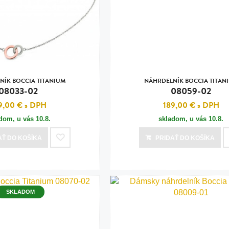
n
tilá oceľ, silikón,
perla
vodná perla
tilá oceľ, silikón,
NÍK BOCCIA TITANIUM
NÁHRDELNÍK BOCCIA TITAN
08033-02
08059-02
9,00 €
s DPH
189,00 €
s DPH
adom, u vás
10.8.
skladom, u vás
10.8.
lá oceľ
AŤ
DO KOŠÍKA
PRIDAŤ
DO KOŠÍKA
ilá oceľ
tilá oceľ
lá oceľ
SKLADOM
ceľ / koža
eľ