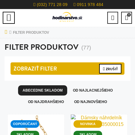
(032) 771 28 09
0911 978 484
0
FILTER PRODUKTOV
FILTER PRODUKTOV
(77)
ZOBRAZIŤ
FILTER
ZRUŠIŤ
ABECEDNE SKLADOM
OD NAJLACNEJŠIEHO
OD NAJDRAHŠIEHO
OD NAJNOVŠIEHO
ODPORÚČANÝ
NOVINKA
SKLADOM
SKLADOM