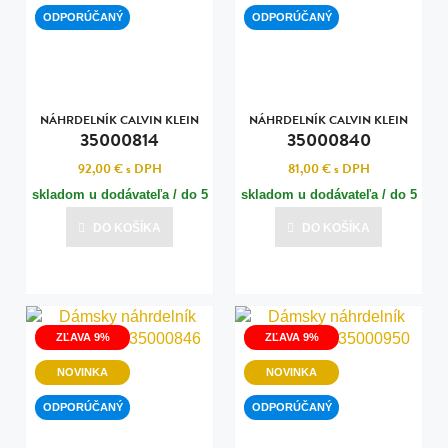
ODPORÚČANÝ
ODPORÚČANÝ
NÁHRDELNÍK CALVIN KLEIN
NÁHRDELNÍK CALVIN KLEIN
35000814
35000840
92,00 €
s DPH
81,00 €
s DPH
skladom u dodávateľa / do 5
skladom u dodávateľa / do 5
dní
dní
DO KOŠÍKA
DO KOŠÍKA
Posledná aktualizácia dnes o 07:00
Posledná aktualizácia dnes o 07:00
ZĽAVA 9%
ZĽAVA 9%
NOVINKA
NOVINKA
ODPORÚČANÝ
ODPORÚČANÝ