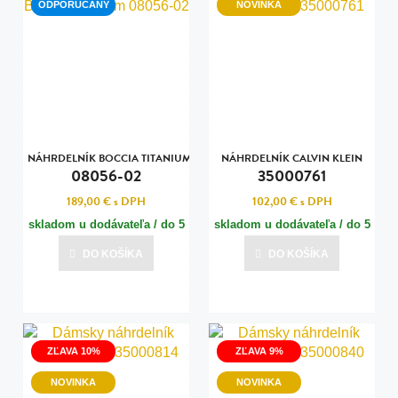
ODPORÚČANÝ
NOVINKA
NÁHRDELNÍK BOCCIA TITANIUM
NÁHRDELNÍK CALVIN KLEIN
08056-02
35000761
189,00 €
s DPH
102,00 €
s DPH
skladom u dodávateľa / do 5
skladom u dodávateľa / do 5
dní
dní
DO KOŠÍKA
DO KOŠÍKA
Posledná aktualizácia dnes o 07:00
Posledná aktualizácia dnes o 07:00
ZĽAVA 10%
ZĽAVA 9%
NOVINKA
NOVINKA