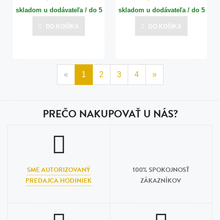
skladom u dodávateľa / do 5
skladom u dodávateľa / do 5
dní
dní
DO KOŠÍKA
DO KOŠÍKA
Posledná aktualizácia dnes o 07:00
Posledná aktualizácia dnes o 07:00
«
1
2
3
4
»
PREČO NAKUPOVAŤ U NÁS?
SME AUTORIZOVANÝ
100% SPOKOJNOSŤ
PREDAJCA HODINIEK
ZÁKAZNÍKOV