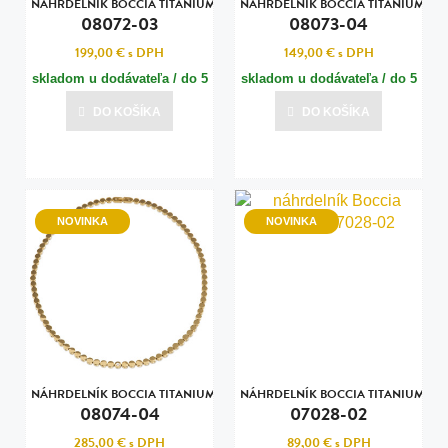
NÁHRDELNÍK BOCCIA TITANIUM
NÁHRDELNÍK BOCCIA TITANIUM
08072-03
08073-04
199,00 €
s DPH
149,00 €
s DPH
skladom u dodávateľa / do 5
skladom u dodávateľa / do 5
dní
dní
DO KOŠÍKA
DO KOŠÍKA
Posledná aktualizácia dnes o 07:00
Posledná aktualizácia dnes o 07:00
NOVINKA
NOVINKA
NÁHRDELNÍK BOCCIA TITANIUM
NÁHRDELNÍK BOCCIA TITANIUM
08074-04
07028-02
285,00 €
s DPH
89,00 €
s DPH