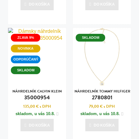
DO KOŠÍKA
DO KOŠÍKA
ZĽAVA 9%
SKLADOM
NOVINKA
ODPORÚČANÝ
SKLADOM
NÁHRDELNÍK CALVIN KLEIN
NÁHRDELNÍK TOMMY HILFIGER
35000954
2780801
135,00 €
s DPH
79,00 €
s DPH
skladom, u vás
10.8.
skladom, u vás
10.8.
DO KOŠÍKA
DO KOŠÍKA