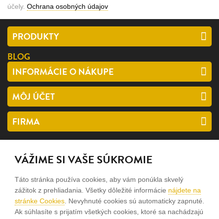
účely.
Ochrana osobných údajov
PRODUKTY
BLOG
INFORMÁCIE O NÁKUPE
MÔJ ÚČET
FIRMA
SLEDUJTE NÁS
VÁŽIME SI VAŠE SÚKROMIE
facebook
Táto stránka používa cookies, aby vám ponúkla skvelý
instagram
zážitok z prehliadania. Všetky dôležité informácie
nájdete na
stránke Cookies
. Nevyhnuté cookies sú automaticky zapnuté.
Ak súhlasíte s prijatím všetkých cookies, ktoré sa nachádzajú