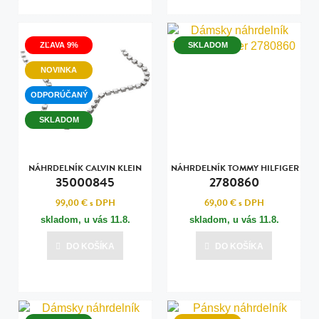
ZĽAVA 9%
SKLADOM
NOVINKA
ODPORÚČANÝ
SKLADOM
NÁHRDELNÍK CALVIN KLEIN
NÁHRDELNÍK TOMMY HILFIGER
35000845
2780860
99,00 €
s DPH
69,00 €
s DPH
skladom, u vás
11.8.
skladom, u vás
11.8.
DO KOŠÍKA
DO KOŠÍKA