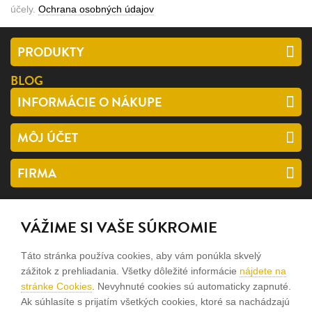
účely.
Ochrana osobných údajov
PRODUKTY
BLOG
INFORMÁCIE O NÁKUPE
MÔJ ÚČET
FIRMA
SLEDUJTE NÁS
VÁŽIME SI VAŠE SÚKROMIE
facebook
Táto stránka používa cookies, aby vám ponúkla skvelý
instagram
zážitok z prehliadania. Všetky dôležité informácie
nájdete na
stránke Cookies
. Nevyhnuté cookies sú automaticky zapnuté.
Ak súhlasíte s prijatím všetkých cookies, ktoré sa nachádzajú