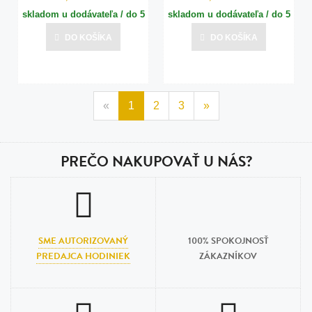
skladom u dodávateľa / do 5
skladom u dodávateľa / do 5
dní
dní
DO KOŠÍKA
DO KOŠÍKA
Posledná aktualizácia dnes o 20:00
Posledná aktualizácia dnes o 20:00
«
1
2
3
»
PREČO NAKUPOVAŤ U NÁS?
SME AUTORIZOVANÝ
100% SPOKOJNOSŤ
PREDAJCA HODINIEK
ZÁKAZNÍKOV