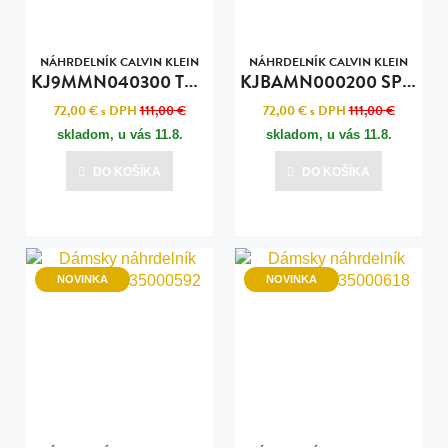
NÁHRDELNÍK CALVIN KLEIN
NÁHRDELNÍK CALVIN KLEIN
K
J9MMN040300 TUNE
K
JBAMN000200 SPINNER
72,00 €
s DPH
111,00 €
72,00 €
s DPH
111,00 €
skladom, u vás
11.8.
skladom, u vás
11.8.
DO KOŠÍKA
DO KOŠÍKA
NOVINKA
NOVINKA