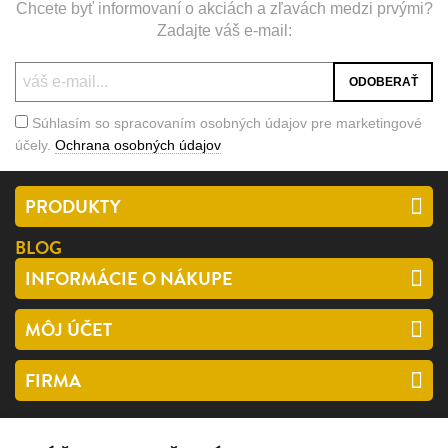
Chcete byť informovaní o akciách a zľavách medzi prvými?
Zadajte váš e-mail:
Súhlasím so spracovaním osobných údajov pre marketingové
účely.
Ochrana osobných údajov
PRODUKTY
BLOG
INFORMÁCIE O NÁKUPE
MÔJ ÚČET
FIRMA
SLEDUJTE NÁS