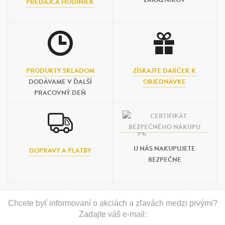
ZÁKAZNÍKOV
PREDAJCA HODINIEK
PRODUKTY SKLADOM
ZÍSKAJTE DARČEK K
DODÁVAME V ĎALŠÍ
OBJEDNÁVKE
PRACOVNÝ DEŇ
U NÁS NAKUPUJETE
DOPRAVY A PLATBY
BEZPEČNE
Chcete byť informovaní o akciách a zľavách medzi prvými?
Zadajte váš e-mail: