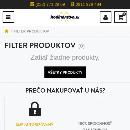
(032) 771 28 09
0911 978 484
0
FILTER PRODUKTOV
FILTER PRODUKTOV
(0)
Zatiaľ žiadne produkty.
VŠETKY PRODUKTY
PREČO NAKUPOVAŤ U NÁS?
100% SPOKOJNOSŤ
SME AUTORIZOVANÝ