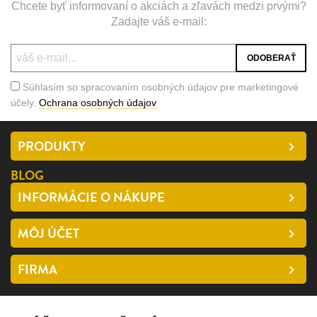
Chcete byť informovaní o akciách a zľavách medzi prvými?
Zadajte váš e-mail:
Súhlasím so spracovaním osobných údajov pre marketingové
účely.
Ochrana osobných údajov
PRODUKTY
BLOG
INFORMÁCIE O NÁKUPE
MÔJ ÚČET
FIRMA
SLEDUJTE NÁS