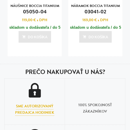
NÁUŠNICE BOCCIA TITANIUM
NÁRAMOK BOCCIA TITANIUM
05050-04
03041-02
119,00 €
s DPH
169,00 €
s DPH
skladom u dodávateľa / do 5
skladom u dodávateľa / do 5
dní
dní
DO KOŠÍKA
DO KOŠÍKA
Posledná aktualizácia dnes o 21:01
Posledná aktualizácia dnes o 21:01
PREČO NAKUPOVAŤ U NÁS?
100% SPOKOJNOSŤ
SME AUTORIZOVANÝ
ZÁKAZNÍKOV
PREDAJCA HODINIEK