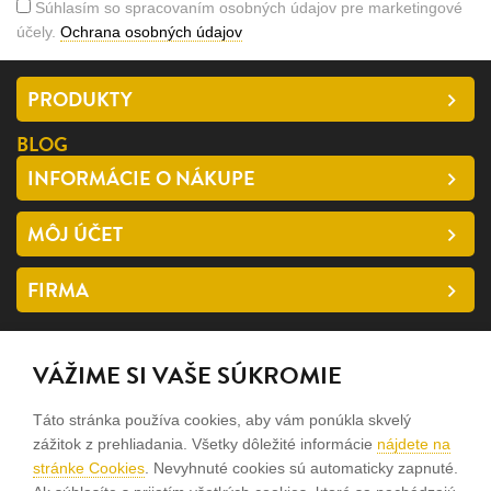
Súhlasím so spracovaním osobných údajov pre marketingové
účely.
Ochrana osobných údajov
PRODUKTY
BLOG
INFORMÁCIE O NÁKUPE
MÔJ ÚČET
FIRMA
SLEDUJTE NÁS
VÁŽIME SI VAŠE SÚKROMIE
facebook
Táto stránka používa cookies, aby vám ponúkla skvelý
instagram
zážitok z prehliadania. Všetky dôležité informácie
nájdete na
stránke Cookies
. Nevyhnuté cookies sú automaticky zapnuté.