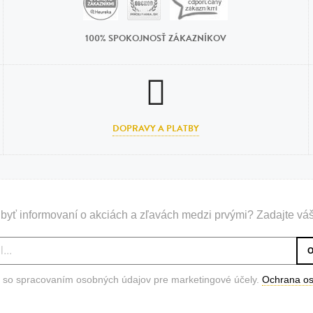
n
tilá oceľ, silikón,
100% SPOKOJNOSŤ ZÁKAZNÍKOV
perla
vodná perla
tilá oceľ, silikón,
DOPRAVY A PLATBY
lá oceľ
ilá oceľ
byť informovaní o akciách a zľavách medzi prvými? Zadajte váš
tilá oceľ
lá oceľ
ceľ / koža
 so spracovaním osobných údajov pre marketingové účely.
Ochrana o
eľ