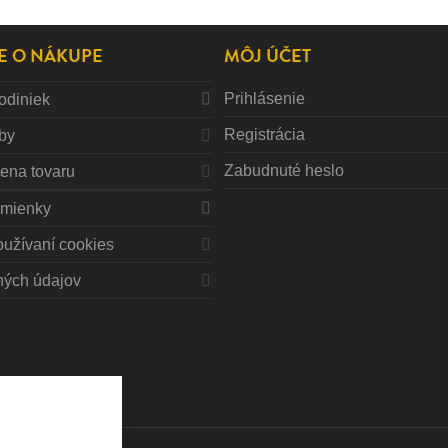
E O NÁKUPE
MÔJ ÚČET
Prihlásenie
odiniek
Registrácia
tby
Zabudnuté heslo
mena tovaru
mienky
oužívaní cookies
ných údajov