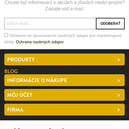
Chcete byť informovaní o akciách a zľavách medzi prvými?
Zadajte váš e-mail:
Súhlasím so spracovaním osobných údajov pre marketingové
účely.
Ochrana osobných údajov
PRODUKTY
BLOG
INFORMÁCIE O NÁKUPE
MÔJ ÚČET
FIRMA
SLEDUJTE NÁS