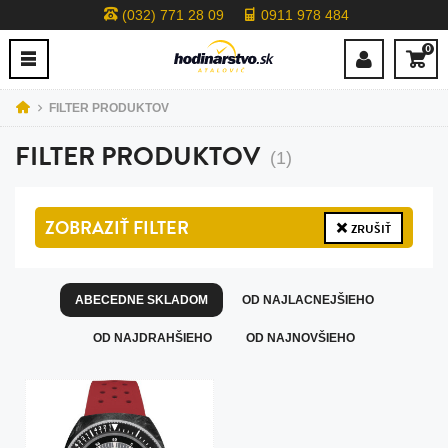
(032) 771 28 09
0911 978 484
0
FILTER PRODUKTOV
FILTER PRODUKTOV
(1)
ZOBRAZIŤ
FILTER
ZRUŠIŤ
ABECEDNE SKLADOM
OD NAJLACNEJŠIEHO
OD NAJDRAHŠIEHO
OD NAJNOVŠIEHO