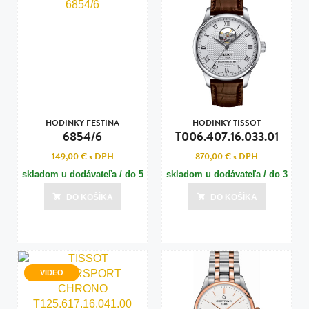
HODINKY FESTINA
HODINKY TISSOT
6854/6
T006.407.16.033.01
149,00 €
s DPH
870,00 €
s DPH
skladom u dodávateľa / do 5
skladom u dodávateľa / do 3
dní
dní
DO KOŠÍKA
DO KOŠÍKA
Posledná aktualizácia dnes o 22:01
Posledná aktualizácia dnes o 22:00
VIDEO