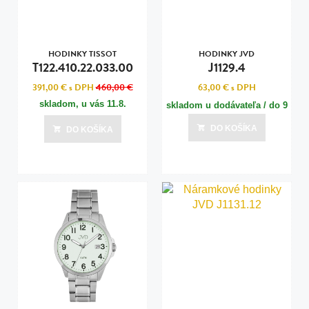
HODINKY TISSOT
HODINKY JVD
T122.410.22.033.00
J1129.4
391,00 €
s DPH
460,00 €
63,00 €
s DPH
skladom, u vás
11.8.
skladom u dodávateľa / do 9
dní
DO KOŠÍKA
DO KOŠÍKA
Posledná aktualizácia dnes o 22:00