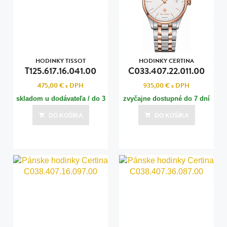
HODINKY TISSOT
HODINKY CERTINA
T125.617.16.041.00
C033.407.22.011.00
475,00 €
s DPH
935,00 €
s DPH
skladom u dodávateľa / do 3
zvyčajne dostupné do 7 dní
dní
DO KOŠÍKA
DO KOŠÍKA
Posledná aktualizácia dnes o 22:00