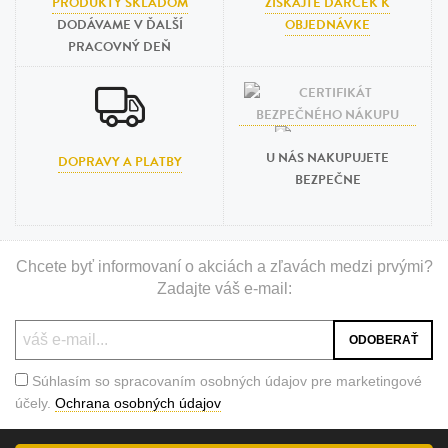
PRODUKTY SKLADOM
ZÍSKAJTE DARČEK K
DODÁVAME V ĎALŠÍ
OBJEDNÁVKE
PRACOVNÝ DEŇ
U NÁS NAKUPUJETE
DOPRAVY A PLATBY
BEZPEČNE
Chcete byť informovaní o akciách a zľavách medzi prvými?
Zadajte váš e-mail:
Súhlasím so spracovaním osobných údajov pre marketingové
účely.
Ochrana osobných údajov