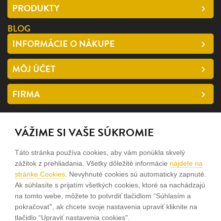
PRODUKTY
BLOG
INFORMÁCIE O NÁKUPE
MÔJ ÚČET
FIRMA
SLEDUJTE NÁS
VÁŽIME SI VAŠE SÚKROMIE
facebook
Táto stránka používa cookies, aby vám ponúkla skvelý
instagram
zážitok z prehliadania. Všetky dôležité informácie
nájdete na
stránke Cookies
. Nevyhnuté cookies sú automaticky zapnuté.
Ak súhlasíte s prijatím všetkých cookies, ktoré sa nachádzajú
Sme rodinná firma a zameriavame sa na predaj hodiniek a
na tomto webe, môžete to potvrdiť tlačidlom “Súhlasím a
šperkov od roku 1994.
pokračovať", ak chcete svoje nastavenia upraviť kliknite na
tlačidlo “Upraviť nastavenia cookies".
Pozrite sa na naše ďaľšie web stránky.