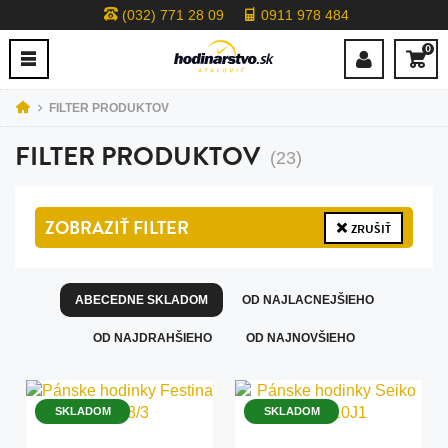
(032) 771 28 09
0911 978 484
0
FILTER PRODUKTOV
FILTER PRODUKTOV
(23)
ZOBRAZIŤ
FILTER
ZRUŠIŤ
ABECEDNE SKLADOM
OD NAJLACNEJŠIEHO
OD NAJDRAHŠIEHO
OD NAJNOVŠIEHO
SKLADOM
SKLADOM