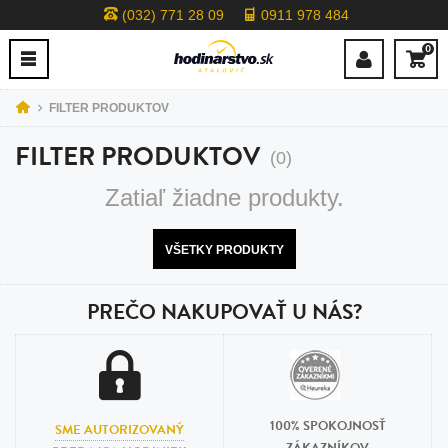
(032) 771 28 09
0911 978 484
0
FILTER PRODUKTOV
FILTER PRODUKTOV
(0)
Zatiaľ žiadne produkty.
VŠETKY PRODUKTY
PREČO NAKUPOVAŤ U NÁS?
100% SPOKOJNOSŤ
SME AUTORIZOVANÝ