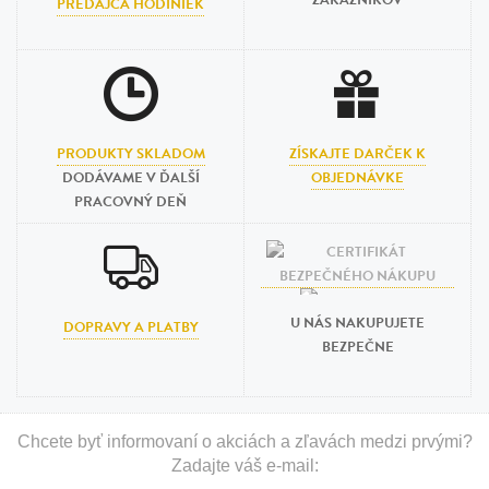
ZÁKAZNÍKOV
PREDAJCA HODINIEK
PRODUKTY SKLADOM
ZÍSKAJTE DARČEK K
DODÁVAME V ĎALŠÍ
OBJEDNÁVKE
PRACOVNÝ DEŇ
U NÁS NAKUPUJETE
DOPRAVY A PLATBY
BEZPEČNE
Chcete byť informovaní o akciách a zľavách medzi prvými?
Zadajte váš e-mail: