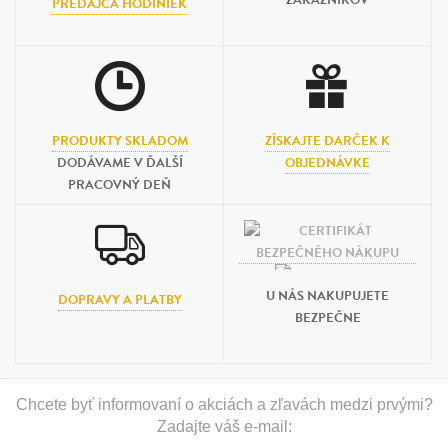
ZÁKAZNÍKOV
PREDAJCA HODINIEK
PRODUKTY SKLADOM
ZÍSKAJTE DARČEK K
DODÁVAME V ĎALŠÍ
OBJEDNÁVKE
PRACOVNÝ DEŇ
U NÁS NAKUPUJETE
DOPRAVY A PLATBY
BEZPEČNE
Chcete byť informovaní o akciách a zľavách medzi prvými?
Zadajte váš e-mail: