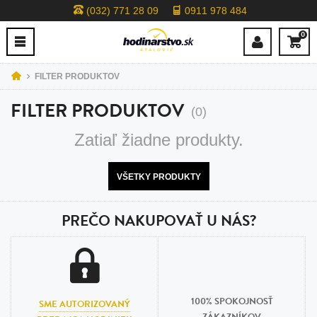
(032) 771 28 09
0911 978 484
0
FILTER PRODUKTOV
FILTER PRODUKTOV
(0)
Zatiaľ žiadne produkty.
VŠETKY PRODUKTY
PREČO NAKUPOVAŤ U NÁS?
100% SPOKOJNOSŤ
SME AUTORIZOVANÝ