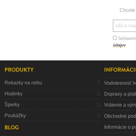
Chcete 
Súhlasím
údajov
PRODUKTY
INFORMÁCI
Retiazky na nohu
Vodotesnosť h
Hodinky
Dopravy a pla
Šperky
Vrátenie a vý
Poukážky
Obchodné pod
BLOG
Informácie o p