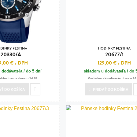
n
tilá oceľ, silikón,
perla
vodná perla
tilá oceľ, silikón,
DINKY FESTINA
HODINKY FESTINA
20330/A
20677/1
9,00 €
s DPH
129,00 €
s DPH
 dodávateľa / do 5 dní
skladom u dodávateľa / do 
lá oceľ
aktualizácia dnes o 14:01
Posledná aktualizácia dnes o 14
ilá oceľ
AŤ
DO KOŠÍKA
PRIDAŤ
DO KOŠÍKA
tilá oceľ
lá oceľ
ceľ / koža
eľ