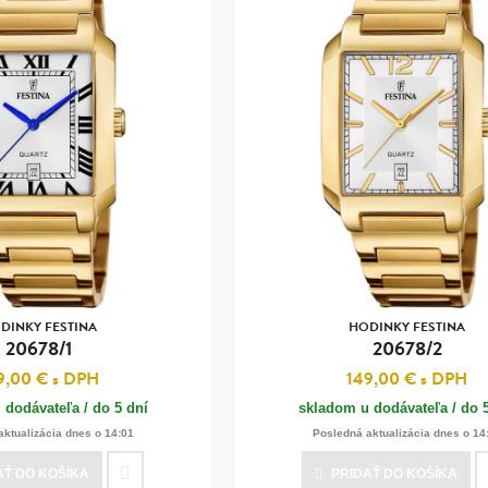
DINKY FESTINA
HODINKY FESTINA
20678/1
20678/2
9,00 €
s DPH
149,00 €
s DPH
 dodávateľa / do 5 dní
skladom u dodávateľa / do 
aktualizácia dnes o 14:01
Posledná aktualizácia dnes o 14
AŤ
DO KOŠÍKA
PRIDAŤ
DO KOŠÍKA