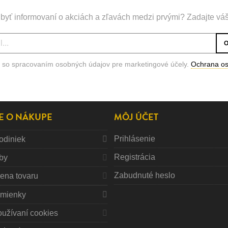
byť informovaní o akciách a zľavách medzi prvými? Zadajte váš
 so spracovaním osobných údajov pre marketingové účely.
Ochrana o
E O NÁKUPE
MÔJ ÚČET
Prihlásenie
odiniek
Registrácia
tby
Zabudnuté heslo
mena tovaru
mienky
oužívaní cookies