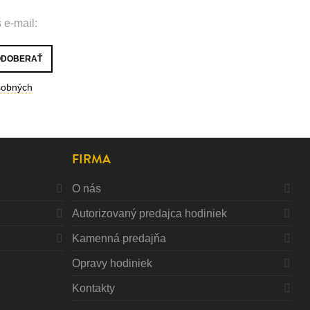
 e-mail:
sobných
FIRMA
O nás
Autorizovaný predajca hodiniek
Kamenná predajňa
Opravy hodiniek
Kontakty