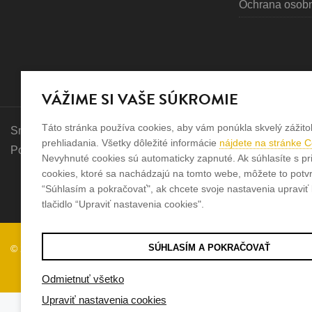
Ochrana osob
VÁŽIME SI VAŠE SÚKROMIE
Táto stránka používa cookies, aby vám ponúkla skvelý zážito
Sme rodinná firma a zameriavame sa na predaj hodiniek a šp
prehliadania. Všetky dôležité informácie
nájdete na stránke 
Pozrite sa na naše ďaľšie web stránky.
Nevyhnuté cookies sú automaticky zapnuté. Ak súhlasíte s pr
cookies, ktoré sa nachádzajú na tomto webe, môžete to potvrd
“Súhlasím a pokračovať", ak chcete svoje nastavenia upraviť k
tlačidlo “Upraviť nastavenia cookies".
SÚHLASÍM A POKRAČOVAŤ
© 2026
Tvorba e-shopov
od
Blueweb s.r.o.
Odmietnuť všetko
Upraviť nastavenia cookies