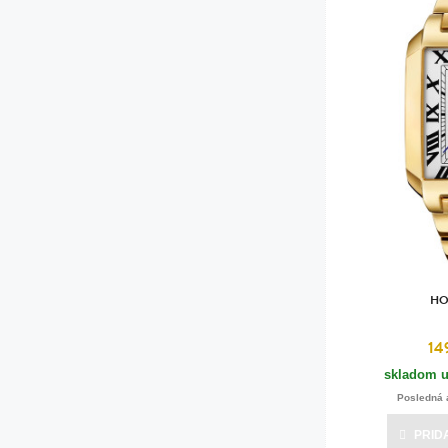
HO
14
skladom u
Posledná 
PRID