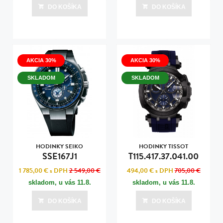
DO KOŠÍKA
DO KOŠÍKA
AKCIA 30%
AKCIA 30%
SKLADOM
SKLADOM
HODINKY SEIKO
HODINKY TISSOT
SSE167J1
T115.417.37.041.00
1 785,00 €
s DPH
2 549,00 €
494,00 €
s DPH
705,00 €
skladom, u vás
11.8.
skladom, u vás
11.8.
DO KOŠÍKA
DO KOŠÍKA