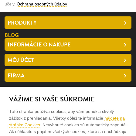
účely.
Ochrana osobných údajov
PRODUKTY
BLOG
INFORMÁCIE O NÁKUPE
MÔJ ÚČET
FIRMA
SLEDUJTE NÁS
VÁŽIME SI VAŠE SÚKROMIE
facebook
Táto stránka používa cookies, aby vám ponúkla skvelý
instagram
zážitok z prehliadania. Všetky dôležité informácie
nájdete na
stránke Cookies
. Nevyhnuté cookies sú automaticky zapnuté.
Ak súhlasíte s prijatím všetkých cookies, ktoré sa nachádzajú