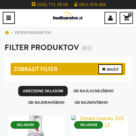
(032) 771 28 09
0911 978 484
0
FILTER PRODUKTOV
FILTER PRODUKTOV
(81)
ZOBRAZIŤ
FILTER
ZRUŠIŤ
ABECEDNE SKLADOM
OD NAJLACNEJŠIEHO
OD NAJDRAHŠIEHO
OD NAJNOVŠIEHO
SKLADOM
SKLADOM