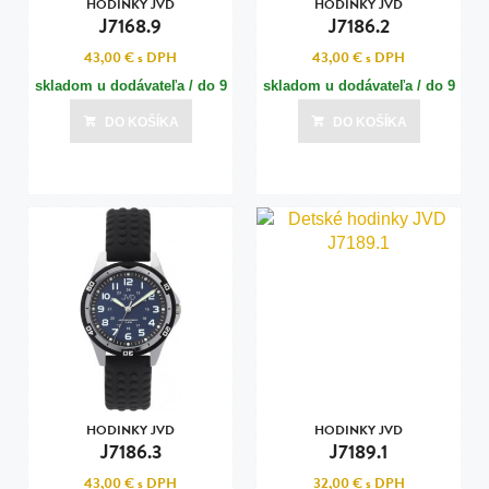
HODINKY JVD
HODINKY JVD
J7168.9
J7186.2
43,00 €
s DPH
43,00 €
s DPH
skladom u dodávateľa / do 9
skladom u dodávateľa / do 9
dní
dní
DO KOŠÍKA
DO KOŠÍKA
Posledná aktualizácia dnes o 16:00
Posledná aktualizácia dnes o 16:00
HODINKY JVD
HODINKY JVD
J7186.3
J7189.1
43,00 €
s DPH
32,00 €
s DPH