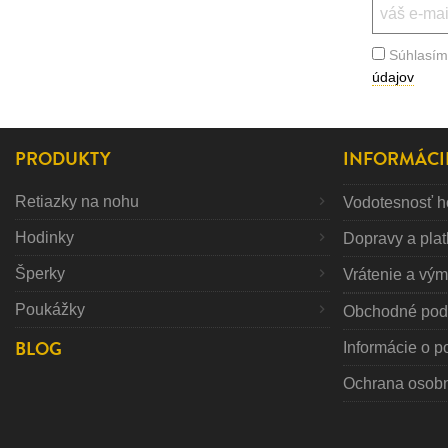
Súhlasím
údajov
PRODUKTY
INFORMÁCI
Retiazky na nohu
Vodotesnosť h
Hodinky
Dopravy a pla
Šperky
Vrátenie a vý
Poukážky
Obchodné pod
BLOG
Informácie o p
Ochrana osob