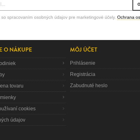
 so spracovaním osobných údajov pre marketingové účely.
Ochrana o
E O NÁKUPE
MÔJ ÚČET
Prihlásenie
odiniek
Registrácia
tby
Zabudnuté heslo
mena tovaru
mienky
oužívaní cookies
ných údajov