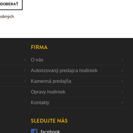
sobných
FIRMA
O nás
Autorizovaný predajca hodiniek
Kamenná predajňa
Opravy hodiniek
Kontakty
SLEDUJTE NÁS
facebook