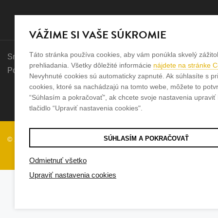
VÁŽIME SI VAŠE SÚKROMIE
Táto stránka používa cookies, aby vám ponúkla skvelý zážito
Sme rodinná firma a zameriavame sa na predaj hodiniek a šp
prehliadania. Všetky dôležité informácie
nájdete na stránke 
Pozrite sa na naše ďaľšie web stránky.
Nevyhnuté cookies sú automaticky zapnuté. Ak súhlasíte s pr
cookies, ktoré sa nachádzajú na tomto webe, môžete to potvrd
“Súhlasím a pokračovať", ak chcete svoje nastavenia upraviť k
tlačidlo “Upraviť nastavenia cookies".
SÚHLASÍM A POKRAČOVAŤ
© 2026
Tvorba e-shopov
od
Blueweb s.r.o.
Odmietnuť všetko
Upraviť nastavenia cookies