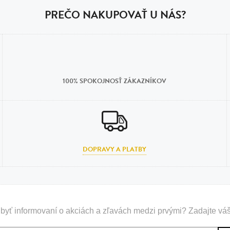
PREČO NAKUPOVAŤ U NÁS?
100% SPOKOJNOSŤ ZÁKAZNÍKOV
DOPRAVY A PLATBY
byť informovaní o akciách a zľavách medzi prvými? Zadajte váš