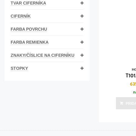
TVAR CIFERNÍKA
Bižutéria
CIFERNÍK
Koža
FARBA POVRCHU
FARBA REMIENKA
ZNAKY/ČÍSLICE NA CIFERNÍKU
STOPKY
H
T101
63
n
PRID