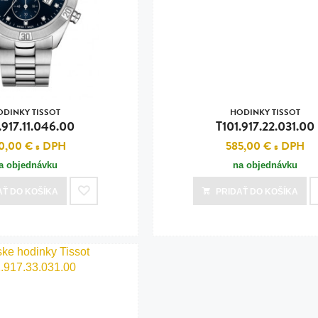
n
tilá oceľ, silikón,
perla
vodná perla
tilá oceľ, silikón,
ODINKY TISSOT
HODINKY TISSOT
.917.11.046.00
T101.917.22.031.00
0,00 €
s DPH
585,00 €
s DPH
a objednávku
na objednávku
lá oceľ
AŤ
DO KOŠÍKA
PRIDAŤ
DO KOŠÍKA
ilá oceľ
tilá oceľ
lá oceľ
ceľ / koža
eľ