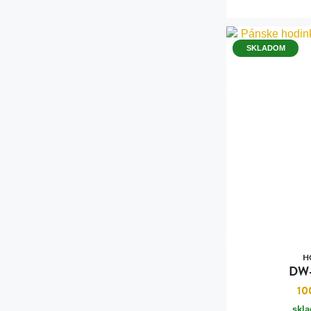
SKLADOM
H
DW-
10
skl