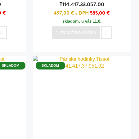
0
T114.417.33.057.00
0 €
497,00 €
s DPH
585,00 €
skladom, u vás
11.8.
PRIDAŤ
DO KOŠÍKA
SKLADOM
SKLADOM