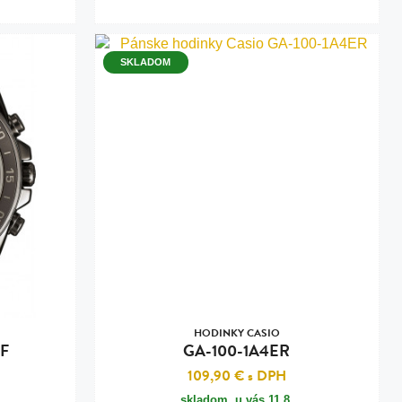
SKLADOM
HODINKY CASIO
F
GA-100-1A4ER
109,90 €
s DPH
skladom, u vás
11.8.