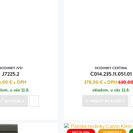
HODINKY JVD
HODINKY CERTINA
J7225.2
C014.235.11.051.01
0,00 €
s DPH
378,00 €
s DPH
630,00
adom, u vás
11.8.
skladom, u vás
11.8.
AŤ
DO KOŠÍKA
PRIDAŤ
DO KOŠÍKA
AKCIA 50%
DOPREDAJ