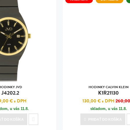
HODINKY JVD
HODINKY CALVIN KLEIN
J4202.2
K1R21130
9,00 €
s DPH
130,00 €
s DPH
260,00
adom, u vás
11.8.
skladom, u vás
11.8.
AŤ
DO KOŠÍKA
PRIDAŤ
DO KOŠÍKA