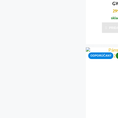
GW
29
skl
PRID
ODPORÚČANÝ