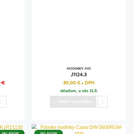
HODINKY JVD
J1124.3
 €
89,00 €
s DPH
skladom, u vás
11.8.
PRIDAŤ
DO KOŠÍKA
SKLADOM
SKLADOM