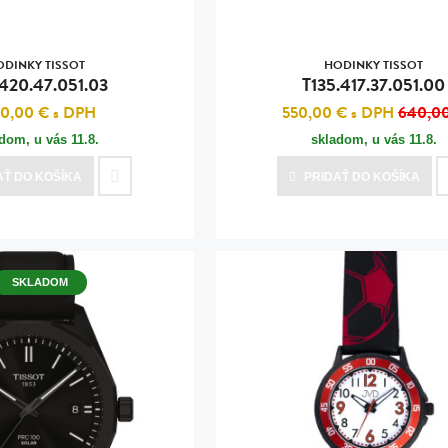
ODINKY TISSOT
HODINKY TISSOT
.420.47.051.03
T135.417.37.051.00
90,00 €
s DPH
550,00 €
s DPH
640,0
adom, u vás
11.8.
skladom, u vás
11.8.
AŤ
DO KOŠÍKA
PRIDAŤ
DO KOŠÍKA
SKLADOM