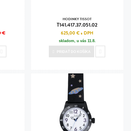
HODINKY TISSOT
T141.417.37.051.02
0 €
625,00 €
s DPH
skladom, u vás
11.8.
PRIDAŤ
DO KOŠÍKA