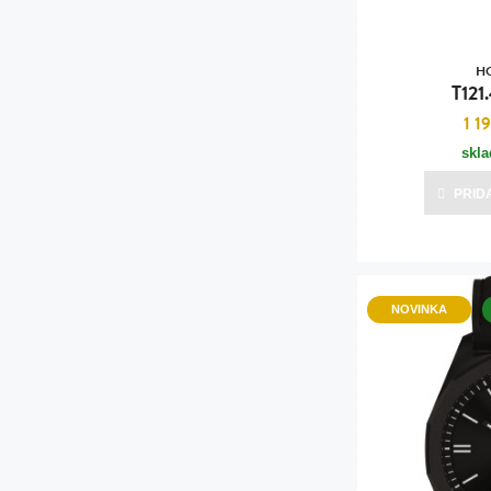
H
T121
1 1
skl
PRID
NOVINKA