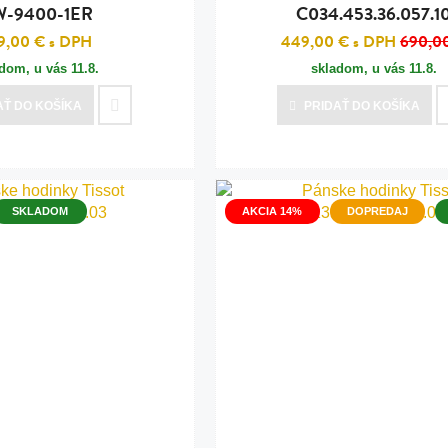
-9400-1ER
C034.453.36.057.1
9,00 €
s DPH
449,00 €
s DPH
690,0
adom, u vás
11.8.
skladom, u vás
11.8.
AŤ
DO KOŠÍKA
PRIDAŤ
DO KOŠÍKA
SKLADOM
AKCIA 14%
DOPREDAJ