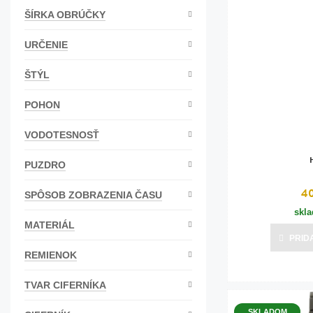
ŠÍRKA OBRÚČKY
Bižutéria
Koža
URČENIE
ŠTÝL
POHON
VODOTESNOSŤ
PUZDRO
4
SPÔSOB ZOBRAZENIA ČASU
skl
MATERIÁL
PRID
REMIENOK
TVAR CIFERNÍKA
SKLADOM