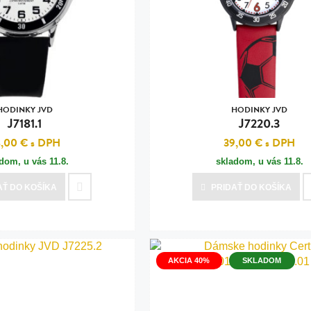
n
tilá oceľ, silikón,
perla
vodná perla
tilá oceľ, silikón,
HODINKY JVD
HODINKY JVD
J7181.1
J7220.3
8,00 €
s DPH
39,00 €
s DPH
adom, u vás
11.8.
skladom, u vás
11.8.
lá oceľ
AŤ
DO KOŠÍKA
PRIDAŤ
DO KOŠÍKA
ilá oceľ
tilá oceľ
lá oceľ
AKCIA 40%
SKLADOM
ceľ / koža
eľ