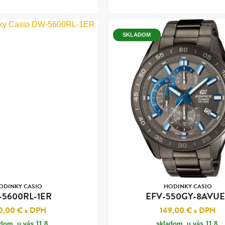
SKLADOM
ODINKY CASIO
HODINKY CASIO
5600RL-1ER
EFV-550GY-8AVUE
0,00 €
s DPH
149,00 €
s DPH
adom, u vás
11.8.
skladom, u vás
11.8.