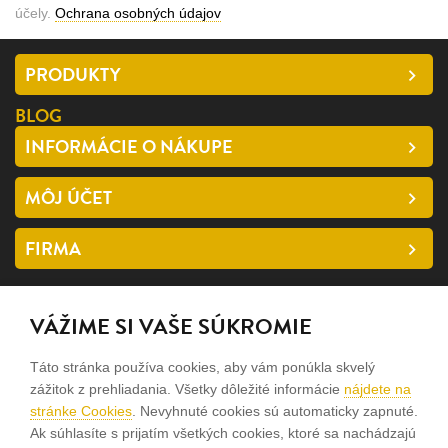
účely.
Ochrana osobných údajov
PRODUKTY
BLOG
INFORMÁCIE O NÁKUPE
MÔJ ÚČET
FIRMA
SLEDUJTE NÁS
VÁŽIME SI VAŠE SÚKROMIE
facebook
Táto stránka používa cookies, aby vám ponúkla skvelý
instagram
zážitok z prehliadania. Všetky dôležité informácie
nájdete na
stránke Cookies
. Nevyhnuté cookies sú automaticky zapnuté.
Ak súhlasíte s prijatím všetkých cookies, ktoré sa nachádzajú