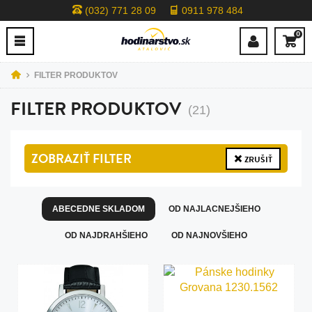
(032) 771 28 09
0911 978 484
0
FILTER PRODUKTOV
FILTER PRODUKTOV
(21)
ZOBRAZIŤ
FILTER
ZRUŠIŤ
ABECEDNE SKLADOM
OD NAJLACNEJŠIEHO
OD NAJDRAHŠIEHO
OD NAJNOVŠIEHO