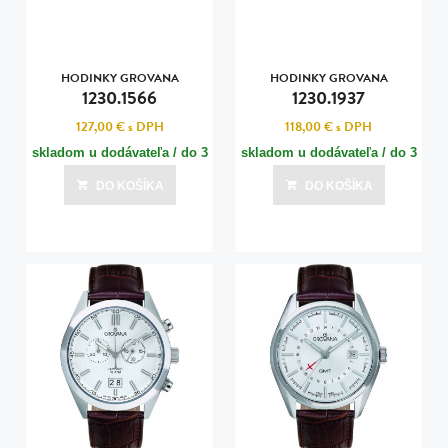
HODINKY GROVANA
HODINKY GROVANA
1230.1566
1230.1937
127,00 €
s DPH
118,00 €
s DPH
skladom u dodávateľa / do 3
skladom u dodávateľa / do 3
dní
dní
DO KOŠÍKA
DO KOŠÍKA
Posledná aktualizácia dnes o 07:00
Posledná aktualizácia dnes o 07:00